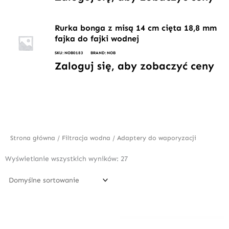
Rurka bonga z misą 14 cm cięta 18,8 mm
fajka do fajki wodnej
SKU: NOB0183
BRAND: NOB
Zaloguj się, aby zobaczyć ceny
Strona główna
/
Filtracja wodna
/ Adaptery do waporyzacji
Wyświetlanie wszystkich wyników: 27