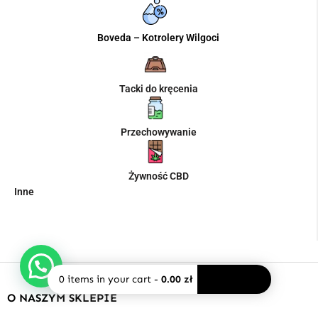
Boveda – Kotrolery Wilgoci
Tacki do kręcenia
Przechowywanie
Żywność CBD
Inne
0
items in your cart
-
0.00 zł
PAY NOW
O NASZYM SKLEPIE