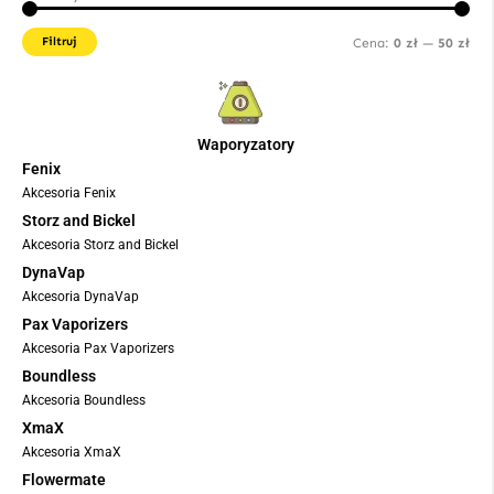
min
ma
Filtruj
Cena:
0 zł
—
50 zł
Waporyzatory
Fenix
Akcesoria Fenix
Storz and Bickel
Akcesoria Storz and Bickel
DynaVap
Akcesoria DynaVap
Pax Vaporizers
Akcesoria Pax Vaporizers
Boundless
Akcesoria Boundless
XmaX
Akcesoria XmaX
Flowermate