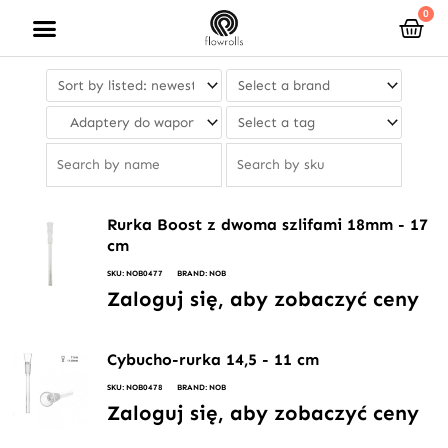
Przejdź
0
Wóz
do
treści
Rurka Boost z dwoma szlifami 18mm - 17
cm
SKU: NOB0477
BRAND: NOB
Zaloguj się, aby zobaczyć ceny
Cybucho-rurka 14,5 - 11 cm
SKU: NOB0478
BRAND: NOB
Zaloguj się, aby zobaczyć ceny