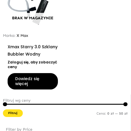
BRAK W MAGAZYNIE
Marka:
X Max
Xmax Starry 3.0 Szklany
Bubbler Wodny
Zaloguj się, aby zobaczyć
ceny
Dowiedz się
więcej
Filtruj wg ceny
C
C
m
m
Filtruj
Cena:
0 zł
—
50 zł
Filter by Price
Cen
Cen