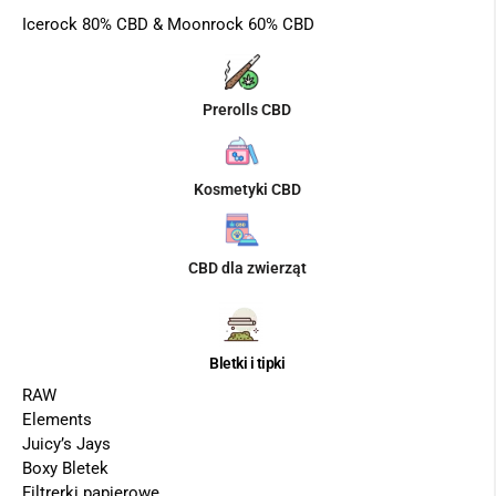
Icerock 80% CBD & Moonrock 60% CBD
Prerolls CBD
Kosmetyki CBD
CBD dla zwierząt
Bletki i tipki
RAW
Elements
Juicy’s Jays
Boxy Bletek
Filtrerki papierowe