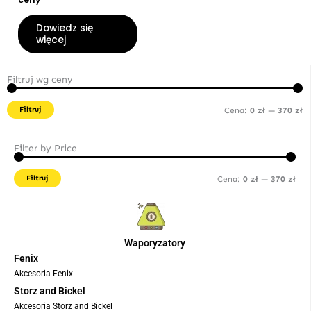
Dowiedz się
więcej
Filtruj wg ceny
C
C
m
m
Filtruj
Cena:
0 zł
—
370 zł
Filter by Price
Cen
Cen
min
ma
Filtruj
Cena:
0 zł
—
370 zł
Waporyzatory
Fenix
Akcesoria Fenix
Storz and Bickel
Akcesoria Storz and Bickel