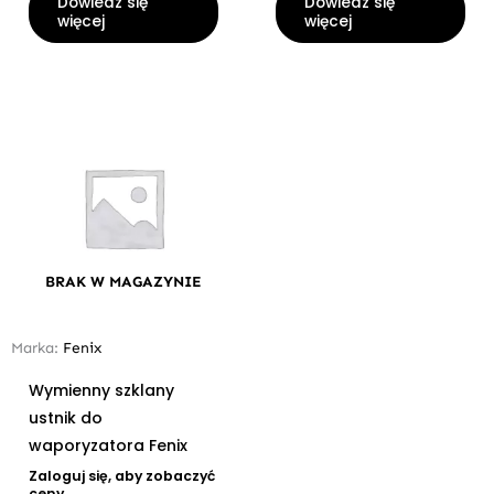
Dowiedz się
Dowiedz się
więcej
więcej
BRAK W MAGAZYNIE
Marka:
Fenix
Wymienny szklany
ustnik do
waporyzatora Fenix
Zaloguj się, aby zobaczyć
ceny