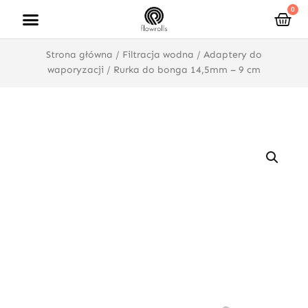
Przejdź
0
Wóz
do
treści
Strona główna
/
Filtracja wodna
/
Adaptery do
waporyzacji
/ Rurka do bonga 14,5mm – 9 cm