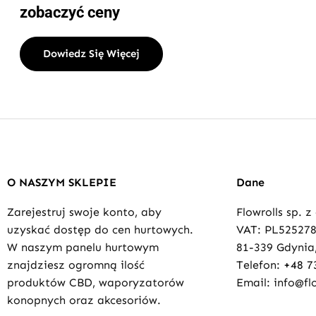
zobaczyć ceny
Dowiedz Się Więcej
O NASZYM SKLEPIE
Dane
Zarejestruj swoje konto, aby
Flowrolls sp. z
uzyskać dostęp do cen hurtowych.
VAT: PL52527
W naszym panelu hurtowym
81-339 Gdynia,
znajdziesz ogromną ilość
Telefon:
+48 7
produktów CBD, waporyzatorów
Email: info@flo
konopnych oraz akcesoriów.