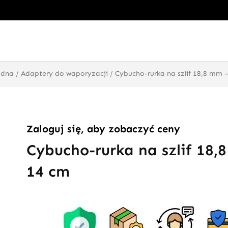
odna
/
Adaptery do waporyzacji
/ Cybucho-rurka na szlif 18,8 mm 
Zaloguj się, aby zobaczyć ceny
Cybucho-rurka na szlif 18,
14 cm