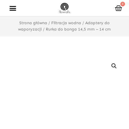
Przejdź
0
Wóz
do
treści
Strona główna
/
Filtracja wodna
/
Adaptery do
waporyzacji
/ Rurka do bonga 14,5 mm – 14 cm