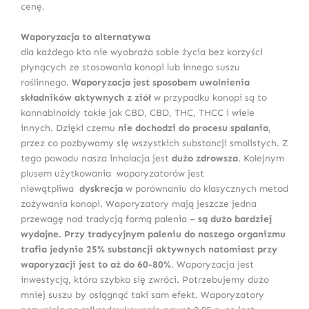
cenę.
Waporyzacja to alternatywa
dla każdego kto nie wyobraża sobie życia bez korzyści
płynących ze stosowania konopi lub innego suszu
roślinnego.
Waporyzacja jest sposobem uwolnienia
składników aktywnych z ziół
w przypadku konopi są to
kannabinoidy takie jak CBD, CBD, THC, THCC i wiele
innych. Dzięki czemu
nie dochodzi do procesu spalania
,
przez co pozbywamy się wszystkich substancji smolistych. Z
tego powodu nasza inhalacja jest
dużo zdrowsza
. Kolejnym
plusem użytkowania waporyzatorów jest
niewątpliwa
dyskrecja
w porównaniu do klasycznych metod
zażywania konopi. Waporyzatory mają jeszcze jedna
przewagę nad tradycją formą palenia –
są dużo bardziej
wydajne. Przy tradycyjnym paleniu do naszego organizmu
trafia jedynie 25% substancji aktywnych natomiast przy
waporyzacji jest to aż do 60-80%
. Waporyzacja jest
inwestycją, która szybko się zwróci. Potrzebujemy dużo
mniej suszu by osiągnąć taki sam efekt. Waporyzatory