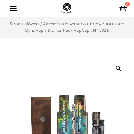
Przejdź
0
Wóz
do
treści
Strona główna
/
Akcesoria do waporyzatorów
/
Akcesoria
DynaVap
/ Starter Pack VapCap „M” 2021