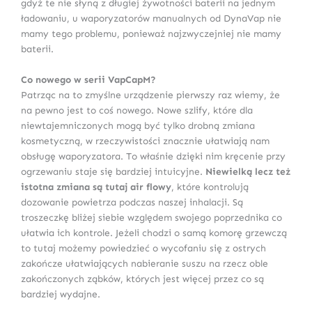
gdyż te nie słyną z długiej żywotności baterii na jednym
ładowaniu, u waporyzatorów manualnych od DynaVap nie
mamy tego problemu, ponieważ najzwyczejniej nie mamy
baterii.
Co nowego w serii VapCapM?
Patrząc na to zmyślne urządzenie pierwszy raz wiemy, że
na pewno jest to coś nowego. Nowe szlify, które dla
niewtajemniczonych mogą być tylko drobną zmiana
kosmetyczną, w rzeczywistości znacznie ułatwiają nam
obsługę waporyzatora. To właśnie dzięki nim kręcenie przy
ogrzewaniu staje się bardziej intuicyjne.
Niewielką lecz też
istotna zmiana są tutaj air flowy
, które kontrolują
dozowanie powietrza podczas naszej inhalacji. Są
troszeczkę bliżej siebie względem swojego poprzednika co
ułatwia ich kontrole. Jeżeli chodzi o samą komorę grzewczą
to tutaj możemy powiedzieć o wycofaniu się z ostrych
zakończe ułatwiających nabieranie suszu na rzecz oble
zakończonych ząbków, których jest więcej przez co są
bardziej wydajne.