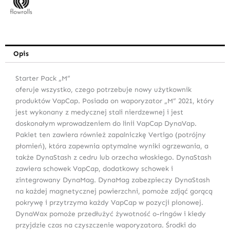
Opis
Starter Pack „M”
oferuje wszystko, czego potrzebuje nowy użytkownik
produktów VapCap. Posiada on waporyzator „M” 2021, który
jest wykonany z medycznej stali nierdzewnej i jest
doskonałym wprowadzeniem do linii VapCap DynaVap.
Pakiet ten zawiera również zapalniczkę Vertigo (potrójny
płomień), która zapewnia optymalne wyniki ogrzewania, a
także DynaStash z cedru lub orzecha włoskiego. DynaStash
zawiera schowek VapCap, dodatkowy schowek i
zintegrowany DynaMag. DynaMag zabezpieczy DynaStash
na każdej magnetycznej powierzchni, pomoże zdjąć gorącą
pokrywę i przytrzyma każdy VapCap w pozycji pionowej.
DynaWax pomoże przedłużyć żywotność o-ringów i kiedy
przyjdzie czas na czyszczenie waporyzatora. Środki do