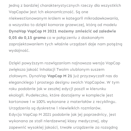
Jedną z bardziej charakterystycznych rzeczy dla wszystkich
VapCapów jest ich ekonomiczność. Są one
niekwestionowanym królem w kategorii mikrodawkowania,
a wszystko to dzięki komorze grzewczej, którą od modelu
DynaVap VapCap M 2021 możemy zmieścić od zaledwie
0,05 do 0,15 grama
co w połączeniu z doskonałym
zaprojektowaniem tych właśnie urządzeń daje nam potężną
wydajność.
Dzięki powyższym rozwiązaniom najnowsza wersja VapCap
zwiększa jakość inhalacji Twoim ulubionym suszem
ziołowym. DynaVap
VapCap M 21
już przyzwyczaił nas do
eleganckiego i prostego designu swoich VapCapów. W tym
roku podobnie jak w zeszłej edycji poszli w kierunku
ekologii. Pudełeczko, które dostajemy w komplecie jest
kartonowe i w 100% wykonane z materiałów z recyklingu.
Urządzenia są dyskretne i niewielkich rozmiarów.
Edycja VapCap M 2021 podobnie jak jej poprzednicy, jest
wykonana ze stali nierdzewnej klasy medycznej, aby
zapewnić wysokiej jakości, trwałe urządzenie za rozsądną