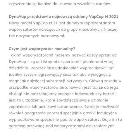
czyszczenia są idealne do usuwania wszelkich osadów.
DynaVap przedstawia najnowszą odsłonę VapCap M 2021
Nowy model VapCap M 21 jest dumnym reprezentantem
waporyzatorów należących do grupy manualnych, inaczej
też nazywanych butanowymi.
Czym jest waporyzator manualny?
Takimi waporyzatorami możemy nazwać każdy sprzęt od
DynaVap – są oni istnymi ekspertami i pionierami w tej
dziedzinie. Poprzez lata udoskonaleń wyprodukowali oni
idealny system ogrzewający susz tak aby wyciągnąć z
niego jak najwięcej substancji aktywnych. Główną zasadą w
przypadku waporyzatorów butanowych jest to, że do jego
obsługi nie potrzebujemy żadnych ładowarek czy baterii,
jest to urządzenie, które zawdzięcza swoje działanie
zapalniczce lub palnikowi butanowemu. Istnieje możliwość
również podgrzania poprzed specjalnie grzałki indukcyjne
wyprodukowane specjalnie pod te waporyzatory. Daje im to
ogromną przewagę nad waporyzatorami elektonicznymi