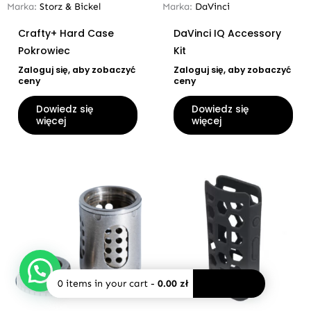
Marka:
Storz & Bickel
Marka:
DaVinci
Crafty+ Hard Case
DaVinci IQ Accessory
Pokrowiec
Kit
Zaloguj się, aby zobaczyć
Zaloguj się, aby zobaczyć
ceny
ceny
Dowiedz się
Dowiedz się
więcej
więcej
0
items in your cart
-
0.00 zł
PAY NOW
BRAK W MAGAZYNIE