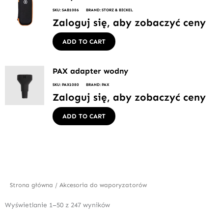
SKU: SAB1086
BRAND: STORZ & BICKEL
Zaloguj się, aby zobaczyć ceny
ADD TO CART
PAX adapter wodny
SKU: PAX1080
BRAND: PAX
Zaloguj się, aby zobaczyć ceny
ADD TO CART
Strona główna
/ Akcesoria do waporyzatorów
Wyświetlanie 1–50 z 247 wyników