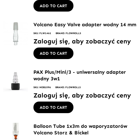
ADD TO CART
Volcano Easy Valve adapter wodny 14 mm
SKU: FLW1461
BRAND: FLOWROLLS
Zaloguj się, aby zobaczyć ceny
ADD TO CART
PAX Plus/Mini/3 - uniwersalny adapter
wodny 3w1
SKU: NOB1096
BRAND: FLOWROLLS
Zaloguj się, aby zobaczyć ceny
ADD TO CART
Balloon Tube 1x3m do waporyzatorów
Volcano Storz & Bickel