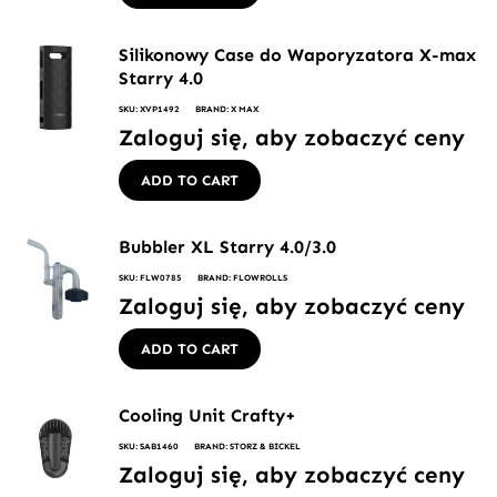
Silikonowy Case do Waporyzatora X-max
Starry 4.0
SKU: XVP1492
BRAND: X MAX
Zaloguj się, aby zobaczyć ceny
ADD TO CART
Bubbler XL Starry 4.0/3.0
SKU: FLW0785
BRAND: FLOWROLLS
Zaloguj się, aby zobaczyć ceny
ADD TO CART
Cooling Unit Crafty+
SKU: SAB1460
BRAND: STORZ & BICKEL
Zaloguj się, aby zobaczyć ceny