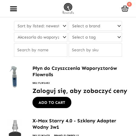
Przejdź
0
Wóz
do
treści
Płyn do Czyszczenia Waporyztorów
Flowrolls
SKU: FLW1482
Zaloguj się, aby zobaczyć ceny
ADD TO CART
X-Max Starry 4.0 - Szklany Adapter
Wodny 3w1
SKU: FLW1479
BRAND: FLOWROLLS