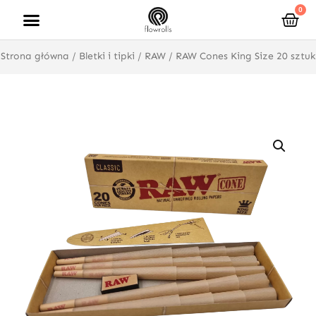
Przejdź
0
Wóz
do
treści
Strona główna
/
Bletki i tipki
/
RAW
/ RAW Cones King Size 20 sztuk