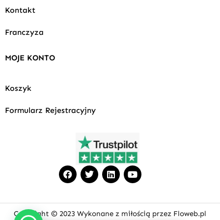
Kontakt
Franczyza
MOJE KONTO
Koszyk
Formularz Rejestracyjny
F
T
L
Y
a
w
i
o
c
i
n
u
e
t
k
t
b
t
e
u
o
e
d
b
Copyright © 2023 Wykonane z miłością przez Floweb.pl