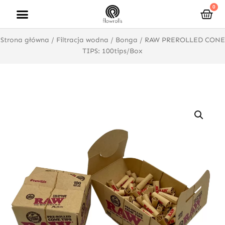
Przejdź
0
Wóz
do
treści
Strona główna
/
Filtracja wodna
/
Bonga
/ RAW PREROLLED CONE
TIPS: 100tips/Box