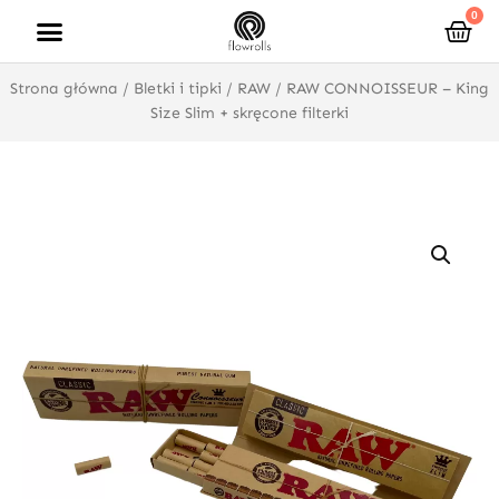
Przejdź
0
Wóz
do
treści
Strona główna
/
Bletki i tipki
/
RAW
/ RAW CONNOISSEUR – King
Size Slim + skręcone filterki