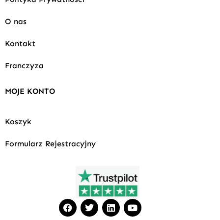
O nas
Kontakt
Franczyza
MOJE KONTO
Koszyk
Formularz Rejestracyjny
F
T
L
Y
a
w
i
o