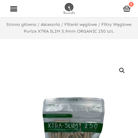
Przejdź
0
Wóz
do
treści
Strona główna
/
Akcesoria
/
Filterki węglowe
/ Filtry Węglowe
Purize XTRA SLIM 5.9mm ORGANIC 250 szt.