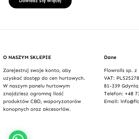
Dowiedz Się Więcej
O NASZYM SKLEPIE
Dane
Zarejestruj swoje konto, aby
Flowrolls sp. z
uzyskać dostęp do cen hurtowych.
VAT: PL52527
W naszym panelu hurtowym
81-339 Gdynia,
znajdziesz ogromną ilość
Telefon:
+48 7
produktów CBD, waporyzatorów
Email: info@flo
konopnych oraz akcesoriów.