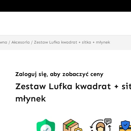
ówna
/
Akcesoria
/ Zestaw Lufka kwadrat + sitka + młynek
Zaloguj się, aby zobaczyć ceny
Zestaw Lufka kwadrat + si
młynek