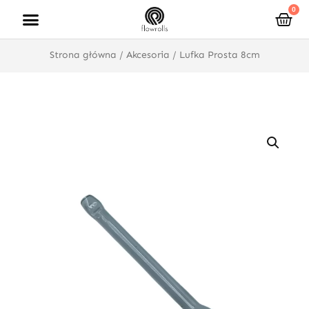
Przejdź
0
Wóz
do
treści
Strona główna
/
Akcesoria
/ Lufka Prosta 8cm