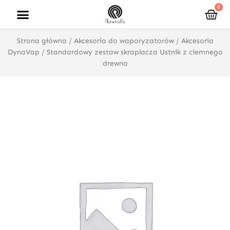
Przejdź
0
Wóz
do
treści
Strona główna
/
Akcesoria do waporyzatorów
/
Akcesoria
DynaVap
/ Standardowy zestaw skraplacza Ustnik z ciemnego
drewna