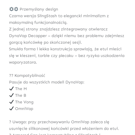
Przemyślany design
Czarna wersja SlingStash to elegancki minimalizm z
maksymalną funkcjonalnością.
Z jednej strony znajdziesz zintegrowany otwieracz
DynaVap Decapper – dzięki niemu bez problemu zdejmiesz
gorącą końcówkę po skończonej sesji.
Smukła forma i lekka konstrukcja sprawiają, że etui mieści
się w kieszeni, torbie czy plecaku – bez ryzyka uszkodzenia
waporyzatora.
?? Kompatybilność
Pasuje do wszystkich modeli DynaVap:
The M
The B
The Vong
OmniVap
? Uwaga: przy przechowywaniu OmniVap zaleca się
usunięcie silikonowej końcówki przed włożeniem do etui.