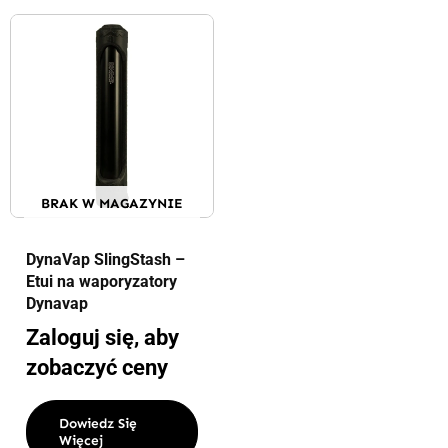
BRAK W MAGAZYNIE
DynaVap SlingStash –
Etui na waporyzatory
Dynavap
Zaloguj się, aby
zobaczyć ceny
Dowiedz Się
Więcej