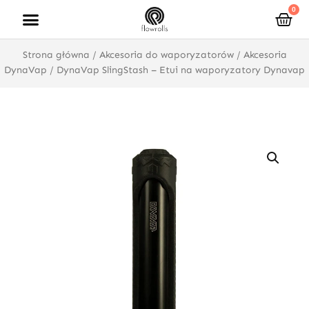
Przejdź
0
Wóz
do
treści
Strona główna
/
Akcesoria do waporyzatorów
/
Akcesoria
DynaVap
/ DynaVap SlingStash – Etui na waporyzatory Dynavap