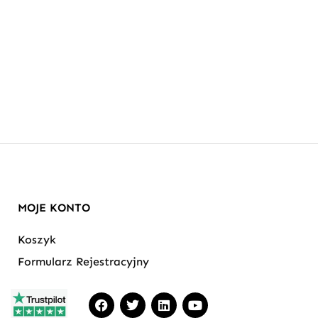
MOJE KONTO
Koszyk
Formularz Rejestracyjny
F
T
L
Y
a
w
i
o