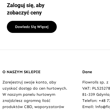
Zaloguj się, aby
zobaczyć ceny
Dowiedz Się Więcej
O NASZYM SKLEPIE
Dane
Zarejestruj swoje konto, aby
Flowrolls sp. z
uzyskać dostęp do cen hurtowych.
VAT: PL52527
W naszym panelu hurtowym
81-339 Gdynia,
znajdziesz ogromną ilość
Telefon:
+48 7
produktów CBD, waporyzatorów
Email: info@flo