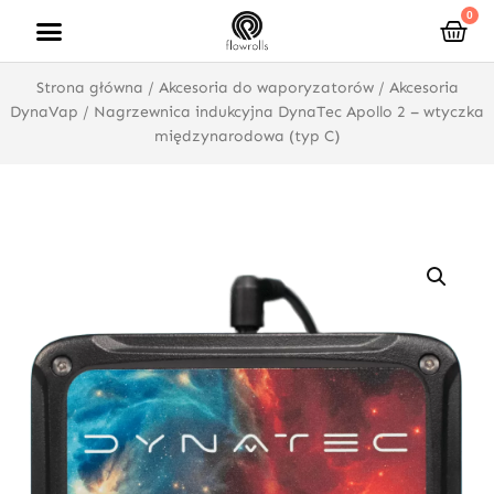
Przejdź
0
Wóz
do
treści
Strona główna
/
Akcesoria do waporyzatorów
/
Akcesoria
DynaVap
/ Nagrzewnica indukcyjna DynaTec Apollo 2 – wtyczka
międzynarodowa (typ C)