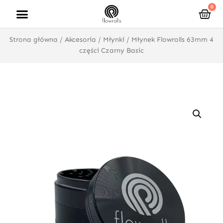
Przejdź
0
Wóz
do
treści
Strona główna
/
Akcesoria
/
Młynki
/ Młynek Flowrolls 63mm 4
części Czarny Basic