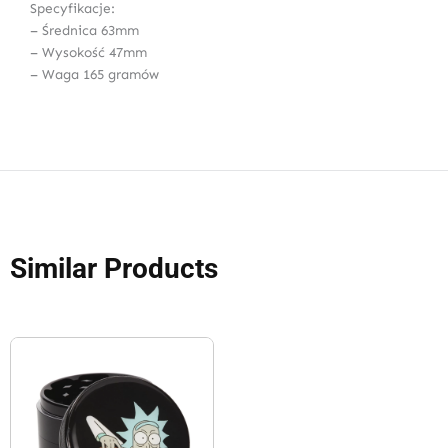
Specyfikacje:
– Średnica 63mm
– Wysokość 47mm
– Waga 165 gramów
Similar Products