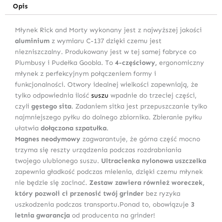
Opis
Młynek Rick and Morty wykonany jest z najwyższej jakości
aluminium
z wymiaru C-137 dzięki czemu jest
niezniszczalny. Produkowany jest w tej samej fabryce co
Plumbusy i Pudełka Goobla. To
4-częściowy,
ergonomiczny
młynek z perfekcyjnym połączeniem formy i
funkcjonalności. Otwory idealnej wielkości zapewniają, że
tylko odpowiednia ilość
suszu
wpadnie do trzeciej części,
czyli
gęstego sita
. Zadaniem sitka jest przepuszczanie tylko
najmniejszego pyłku do dolnego zbiornika. Zbieranie pyłku
ułatwia
dołączona szpatułka
.
Magnes neodymowy
zagwarantuje, że ​​górna część mocno
trzyma się reszty urządzenia podczas rozdrabniania
twojego ulubionego suszu.
Ultracienka nylonowa uszczelka
zapewnia gładkość podczas mielenia, dzięki czemu młynek
nie będzie się zacinać.
Zestaw zawiera również woreczek,
który pozwoli ci przenosić twój grinder
bez ryzyka
uszkodzenia podczas transportu.Ponad to, obowiązuje
3
letnia gwarancja
od producenta na grinder!