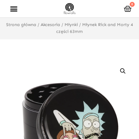
Przejdź
0
Wóz
do
treści
Strona główna
/
Akcesoria
/
Młynki
/ Młynek Rick and Morty 4
części 63mm