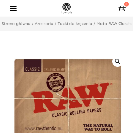
Przejdź
0
Wóz
do
treści
Strona główna
/
Akcesoria
/
Tacki do kręcenia
/ Mata RAW Classic