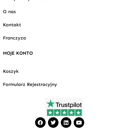
O nas
Kontakt
Franczyza
MOJE KONTO
Koszyk
Formularz Rejestracyjny
F
T
L
Y
a
w
i
o
c
i
n
u