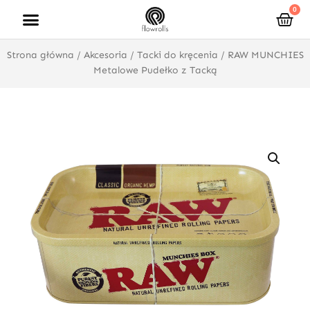
Przejdź
0
Wóz
do
treści
Strona główna
/
Akcesoria
/
Tacki do kręcenia
/ RAW MUNCHIES
Metalowe Pudełko z Tacką