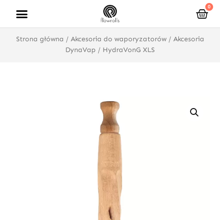
Przejdź
0
Wóz
do
treści
Strona główna
/
Akcesoria do waporyzatorów
/
Akcesoria
DynaVap
/ HydraVonG XLS