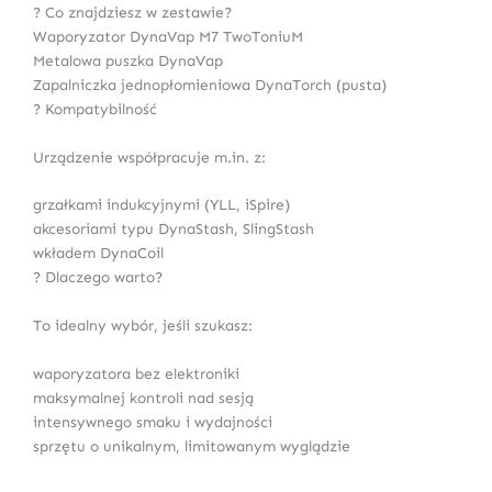
? Co znajdziesz w zestawie?
Waporyzator DynaVap M7 TwoToniuM
Metalowa puszka DynaVap
Zapalniczka jednopłomieniowa DynaTorch (pusta)
? Kompatybilność
Urządzenie współpracuje m.in. z:
grzałkami indukcyjnymi (YLL, iSpire)
akcesoriami typu DynaStash, SlingStash
wkładem DynaCoil
? Dlaczego warto?
To idealny wybór, jeśli szukasz:
waporyzatora bez elektroniki
maksymalnej kontroli nad sesją
intensywnego smaku i wydajności
sprzętu o unikalnym, limitowanym wyglądzie