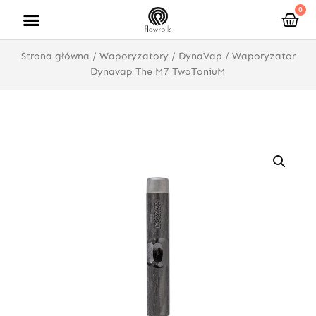
Przejdź
0
Wóz
do
treści
Strona główna
/
Waporyzatory
/
DynaVap
/ Waporyzator
Dynavap The M7 TwoToniuM