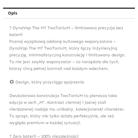
Opis
? DynaVap The M7 TwoToniuM – limitowana precyzja bez
baterii
Poznaj wyjątkową odsłonę kultowego waporyzatora –
DynaVap The M7 TwoToniuM, który łączy inżynieryjną
precyzję, minimalistyczną konstrukcję i limitowany design.
To nie jest zwykły waporyzator – to narzędzie dla tych,
którzy chcą pełnej kontroli nad każdym wdechem.
Design, który przyciąga spojrzenia
Dwukolorowa konstrukcja TwoToniuM to pierwsza taka
edycja w serii „M”. Kontrast ciemnej i jasnej stali
nierdzewnej nadaje mu unikalny, kolekcjonerski charakter.
To sprzęt, który nie tylko działa perfekcyjnie, ale też
wygląda premium w każdej sytuacji.
? Zero baterii – 100% niezależności