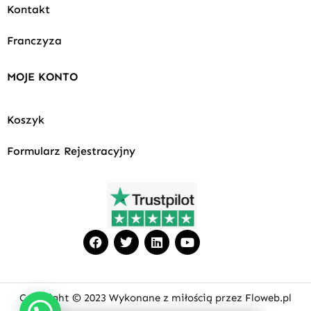
Kontakt
Franczyza
MOJE KONTO
Koszyk
Formularz Rejestracyjny
F
T
L
Y
a
w
i
o
c
i
n
u
e
t
k
t
b
t
e
u
o
e
d
b
Copyright © 2023 Wykonane z miłością przez Floweb.pl
o
r
i
e