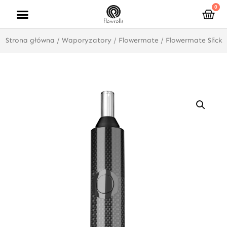
Przejdź
0
Wóz
do
treści
Strona główna
/
Waporyzatory
/
Flowermate
/ Flowermate Slick