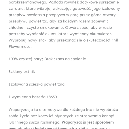
borokrzemianowego. Posiada również dotykowe sprzężenie
zwrotne, które wibruje, wskazując gotowość. Jego izolowany
przepływ powietrza przepływa w górę przez górne otwory
przepływu powietrza, aby za każdym razem zapewnić
chłodne i czyste smakowanie. Otwórz spód, aby w razie
potrzeby wymienić akumulator i wymienny akumulator.
Wypróbuj nowy slick, aby przekonać się o skuteczności linii
Flowermate.
100% czystej pary; Brak szans na spalenie
Szklany ustnik
Izolowana ścieżka powietrzna
I wymienna bateria 18650
Waporyzacja to alternatywa dla każdego kto nie wyobraża
sobie życia bez korzyści płynących ze stosowania konopi
lub innego suszu roślinnego.
Waporyzacja jest sposobem
uwolnienia składników aktywnych z ziół
w przypadku