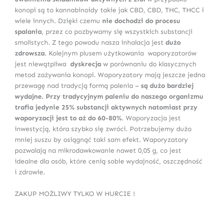
konopi są to kannabinoidy takie jak CBD, CBD, THC, THCC i
wiele innych. Dzięki czemu
nie dochodzi do procesu
spalania
, przez co pozbywamy się wszystkich substancji
smolistych. Z tego powodu nasza inhalacja jest
dużo
zdrowsza
. Kolejnym plusem użytkowania waporyzatorów
jest niewątpliwa
dyskrecja
w porównaniu do klasycznych
metod zażywania konopi. Waporyzatory mają jeszcze jedna
przewagę nad tradycją formą palenia –
są dużo bardziej
wydajne. Przy tradycyjnym paleniu do naszego organizmu
trafia jedynie 25% substancji aktywnych natomiast przy
waporyzacji jest to aż do 60-80%
. Waporyzacja jest
inwestycją, która szybko się zwróci. Potrzebujemy dużo
mniej suszu by osiągnąć taki sam efekt. Waporyzatory
pozwalają na mikrodawkowanie nawet 0,05 g, co jest
idealne dla osób, które cenią sobie wydajność, oszczędność
i zdrowie.
ZAKUP MOŻLIWY TYLKO W HURCIE !