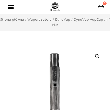
Przejdź
0
Wóz
do
treści
Strona główna
/
Waporyzatory
/
DynaVap
/ DynaVap VapCap „M”
Plus