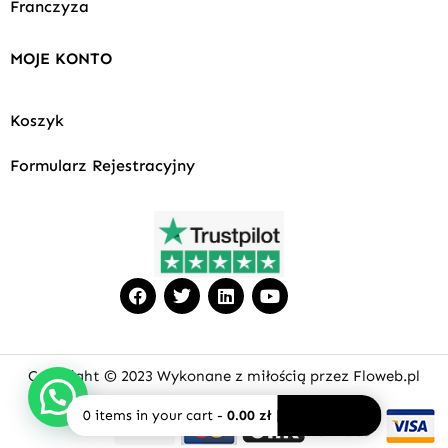
Franczyza
MOJE KONTO
Koszyk
Formularz Rejestracyjny
F
T
L
Y
a
w
i
o
c
i
n
u
e
t
k
t
b
t
e
u
o
e
d
b
Copyright © 2023 Wykonane z miłością przez Floweb.pl
o
r
i
e
k
n
0
items in your cart
-
0.00 zł
PAY NOW