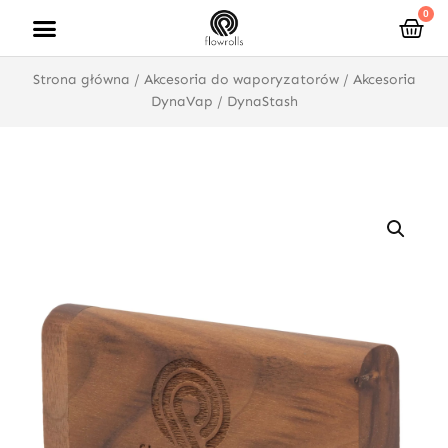
Przejdź
0
Wóz
do
treści
Strona główna
/
Akcesoria do waporyzatorów
/
Akcesoria
DynaVap
/ DynaStash