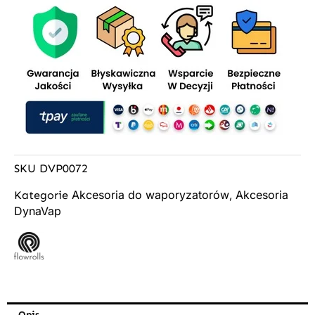
SKU
DVP0072
Akcesoria do waporyzatorów
Akcesoria
Kategorie
,
DynaVap
Opis