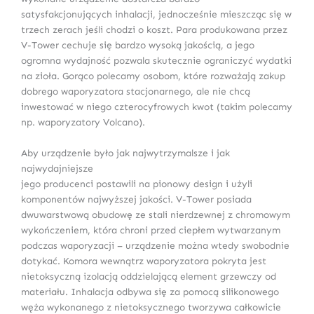
satysfakcjonujących inhalacji, jednocześnie mieszcząc się w
trzech zerach jeśli chodzi o koszt. Para produkowana przez
V-Tower cechuje się bardzo wysoką jakością, a jego
ogromna wydajność pozwala skutecznie ograniczyć wydatki
na zioła. Gorąco polecamy osobom, które rozważają zakup
dobrego waporyzatora stacjonarnego, ale nie chcą
inwestować w niego czterocyfrowych kwot (takim polecamy
np. waporyzatory Volcano).
Aby urządzenie było jak najwytrzymalsze i jak
najwydajniejsze
jego producenci postawili na pionowy design i użyli
komponentów najwyższej jakości. V-Tower posiada
dwuwarstwową obudowę ze stali nierdzewnej z chromowym
wykończeniem, która chroni przed ciepłem wytwarzanym
podczas waporyzacji – urządzenie można wtedy swobodnie
dotykać. Komora wewnątrz waporyzatora pokryta jest
nietoksyczną izolacją oddzielającą element grzewczy od
materiału. Inhalacja odbywa się za pomocą silikonowego
węża wykonanego z nietoksycznego tworzywa całkowicie