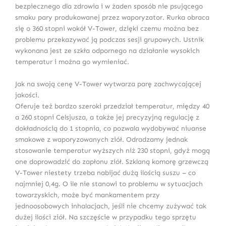
bezpiecznego dla zdrowia i w żaden sposób nie psującego
smaku pary produkowanej przez waporyzator. Rurka obraca
się o 360 stopni wokół V-Tower, dzięki czemu można bez
problemu przekazywać ją podczas sesji grupowych. Ustnik
wykonana jest ze szkła odpornego na działanie wysokich
temperatur i można go wymieniać.
Jak na swoją cenę V-Tower wytwarza parę zachwycającej
jakości.
Oferuje też bardzo szeroki przedział temperatur, między 40
a 260 stopni Celsjusza, a także jej precyzyjną regulację z
dokładnością do 1 stopnia, co pozwala wydobywać niuanse
smakowe z waporyzowanych ziół. Odradzamy jednak
stosowanie temperatur wyższych niż 230 stopni, gdyż mogą
one doprowadzić do zapłonu ziół. Szklaną komorę grzewczą
V-Tower niestety trzeba nabijać dużą ilością suszu – co
najmniej 0,4g. O ile nie stanowi to problemu w sytuacjach
towarzyskich, może być mankamentem przy
jednoosobowych inhalacjach, jeśli nie chcemy zużywać tak
dużej ilości ziół. Na szczęście w przypadku tego sprzętu