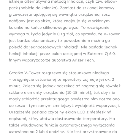
istnieje alternatywna metodą inhalacji, czyli tzw. elbow-
pack (nabicie do kolanka). Zamiast do szklanej komowy
grzewczej znajdującej się wewnątrz urządzenia, susz
nabijany jest do sitka, które znajduje się w szklanym
kolanku na końcu silikonowego węża. To rozwiązanie
wymaga zużycia jedynie 0,1g ziół, co sprawia, że V-Tower
jest bardzo ekonomiczny i z powodzeniem można go
polecić do jednoosobowych inhalacji. Nie posiada jednak
funkcji inhalacji przez balon dostępnej w Extreme Q 6.0,
innym waporyzatorze autorstwa Arizer Tech.
Grzałka V-Tower rozgrzewa się stosunkowo niedługo
– osiągnięcie ustawionej temperatury zajmuje jej ok. 2
minut. Zaleca się jednak odczekać aż nagrzeją się również
szklane elementy urządzenia (10-15 minut), tak aby nie
mogły schłodzić przelatującego powietrza nim dotrze ono
do suszu i tym samym zmniejszyć wydajność waporyzacji.
Urządzenie posiada czytelny ekran LCD z niebieskimi
napisami, który ułatwia dostosowanie temperatury. Ma
także wbudowaną funkcję automatycznego wyłączania
ustawianą na 2 lub 4 godziny. Nie jest przystosowane do