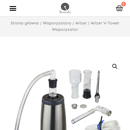
Przejdź
0
Wóz
do
treści
Strona główna
/
Waporyzatory
/
Arizer
/ Arizer V-Tower
Waporyzator