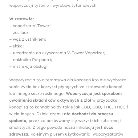
waporyzacji tytoniu i wyrobów tytoniowych.
W zestawie:
– vaporizer V-Tower;
– zasilacz;
– wąż z ustnikiem;
– sitka;
– urządzenie do czyszczenia V-Tower Vaporizer;
– nakładka Potpourri;
– instrukcja obsługi.
Waporyzacja to alternatywa dla każdego kto nie wyobraża
sobie życia bez korzyści płynących ze stosowania konopi
lub innego suszu roślinnego.
Waporyzacja jest sposobem
uwolnienia składników aktywnych z ziół
w przypadku
konopi są to kannabinoidy takie jak CBD, CBD, THC, THCC i
wiele innych. Dzięki czemu
nie dochodzi do procesu
spalania
, przez co pozbywamy się wszystkich substancji
smolistych. Z tego powodu nasza inhalacja jest
dużo
zdrowsza
. Kolejnym plusem użytkowania waporyzatorów