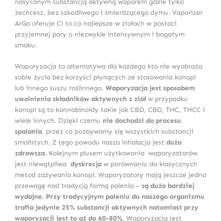
nasyconym substancją aktywną waporem gdzie tylko
zechcesz, bez szkodliwego i śmierdzącego dymu. Vaporizer
ArGo oferuje Ci to co najlepsze w ziołach w postaci
przyjemnej pary o niezwykle intensywnym i bogatym
smaku.
Waporyzacja to alternatywa dla każdego kto nie wyobraża
sobie życia bez korzyści płynących ze stosowania konopi
lub innego suszu roślinnego.
Waporyzacja jest sposobem
uwolnienia składników aktywnych z ziół
w przypadku
konopi są to kannabinoidy takie jak CBD, CBD, THC, THCC i
wiele innych. Dzięki czemu
nie dochodzi do procesu
spalania
, przez co pozbywamy się wszystkich substancji
smolistych. Z tego powodu nasza inhalacja jest
dużo
zdrowsza
. Kolejnym plusem użytkowania waporyzatorów
jest niewątpliwa
dyskrecja
w porównaniu do klasycznych
metod zażywania konopi. Waporyzatory mają jeszcze jedna
przewagę nad tradycją formą palenia –
są dużo bardziej
wydajne. Przy tradycyjnym paleniu do naszego organizmu
trafia jedynie 25% substancji aktywnych natomiast przy
waporyzacji jest to aż do 60-80%
. Waporyzacja jest