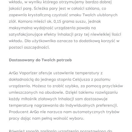
wkładu, w wyniku którego otrzymujemy bardzo dobrej
jakości parę. Ścieżka pary jest w całości szklana, co
zapewnia krystaliczną czystość smaku Twoich ulubionych
ziół. Komora mieści ok. 0,15 grama suszu, jednak
maksymalna wydajność urządzenia powala na
satysfakcjonujące efekty inhalacji przy tej niewielkiej ilości
wkładu. Dla użytkownika oznacza to dodatkową korzyść w
postaci oszczędności.
Dostosowany do Twoich potrzeb
ArGo Vaporizer oferuje ustawienie temperatury z
dokładnością do jednego stopnia Celsjusza z poziomu
urządzenia. Możesz to zrobić szybko, za pomocą przycisków
umieszczonych na obudowie. Dzięki takiemu rozwiązaniu
każdy miłośnik ziołowych inhalacji sam dostosowuje
temperaturę nagrzewania do indywidualnych preferencji.
Producent ArGo nie narzuca nam automatycznych trybów
pracy dając nam pełną wolność wyboru.
Również sposób zasilania urządzenia pozostawiono do