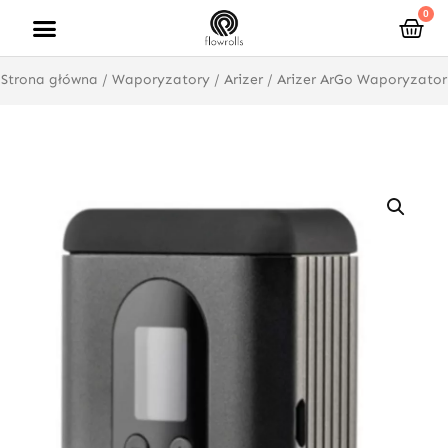
Przejdź
0
Wóz
do
treści
Strona główna
/
Waporyzatory
/
Arizer
/ Arizer ArGo Waporyzator