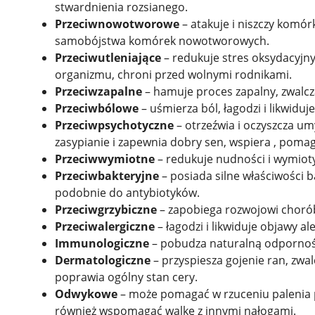
stwardnienia rozsianego.
Przeciwnowotworowe
– atakuje i niszczy komó
samobójstwa komórek nowotworowych.
Przeciwutleniające
– redukuje stres oksydacyjn
organizmu, chroni przed wolnymi rodnikami.
Przeciwzapalne
– hamuje proces zapalny, zwalcz
Przeciwbólowe
– uśmierza ból, łagodzi i likwid
Przeciwpsychotyczne
– otrzeźwia i oczyszcza umy
zasypianie i zapewnia dobry sen, wspiera , pomaga
Przeciwwymiotne
– redukuje nudności i wymiot
Przeciwbakteryjne
– posiada silne właściwości b
podobnie do antybiotyków.
Przeciwgrzybiczne
– zapobiega rozwojowi chorób 
Przeciwalergiczne
– łagodzi i likwiduje objawy ale
Immunologiczne
– pobudza naturalną odpornoś
Dermatologiczne
– przyspiesza gojenie ran, zwa
poprawia ogólny stan cery.
Odwykowe
– może pomagać w rzuceniu palenia p
również wspomagać walkę z innymi nałogami.