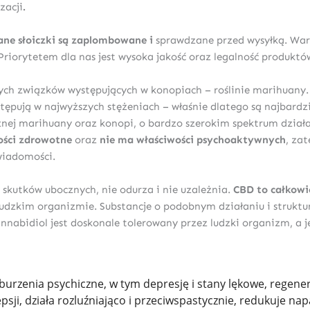
zacji
.
ane słoiczki są zaplombowane i
sprawdzane przed wysyłką. War
Priorytetem dla nas jest wysoka jakość oraz legalność produktó
lnych związków występujących w konopiach – roślinie marihuany.
ępują w najwyższych stężeniach – właśnie dlatego są najbardzi
nej marihuany oraz konopi, o bardzo szerokim spektrum działan
wości zdrowotne
oraz
nie ma właściwości psychoaktywnych
, za
wiadomości.
skutków ubocznych, nie odurza i nie uzależnia.
CBD to całkowi
w ludzkim organizmie. Substancje o podobnym działaniu i strukt
nabidiol jest doskonale tolerowany przez ludzki organizm, a 
burzenia psychiczne, w tym depresję i stany lękowe, regen
ji, działa rozluźniająco i przeciwspastycznie, redukuje nap