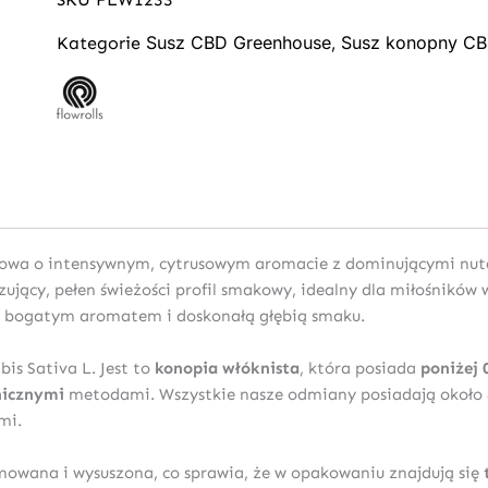
Susz CBD Greenhouse
Susz konopny C
Kategorie
,
owa o intensywnym, cytrusowym aromacie z dominującymi nutam
zujący, pełen świeżości profil smakowy, idealny dla miłośników 
ią, bogatym aromatem i doskonałą głębią smaku.
is Sativa L. Jest to
konopia włóknista
, która posiada
poniżej 
nicznymi
metodami. Wszystkie nasze odmiany posiadają około 4
mi.
mowana i wysuszona, co sprawia, że w opakowaniu znajdują się