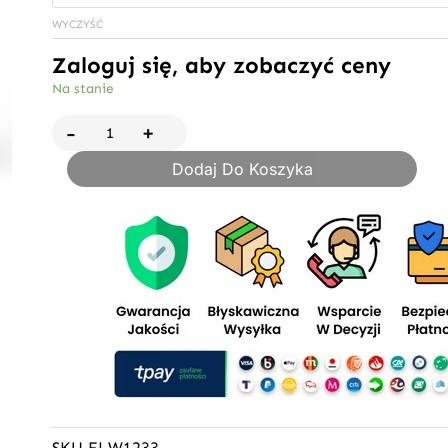
Haze
WYCZYŚĆ
susz
konopny
Zaloguj się, aby zobaczyć ceny
CBD
Na stanie
z
-
+
akcyzą
Dodaj Do Koszyka
SKU
FLW1233