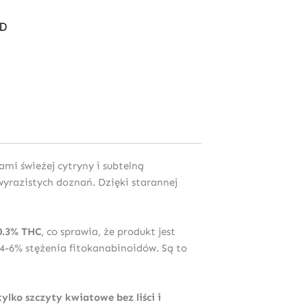
BD
i świeżej cytryny i subtelną
wyrazistych doznań. Dzięki starannej
0.3% THC
, co sprawia, że produkt jest
-6% stężenia fitokanabinoidów. Są to
tylko szczyty kwiatowe bez liści i