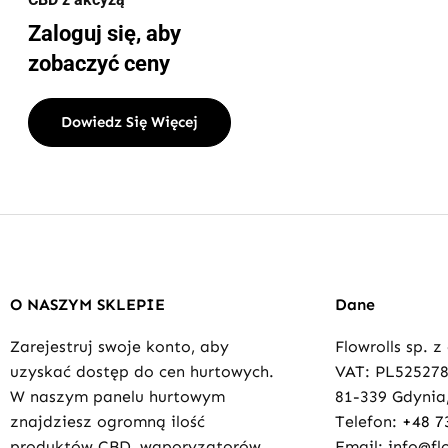
Zaloguj się, aby
zobaczyć ceny
Dowiedz Się Więcej
O NASZYM SKLEPIE
Dane
Zarejestruj swoje konto, aby
Flowrolls sp. z
uzyskać dostęp do cen hurtowych.
VAT: PL52527
W naszym panelu hurtowym
81-339 Gdynia,
znajdziesz ogromną ilość
Telefon:
+48 7
produktów CBD, waporyzatorów
Email: info@flo