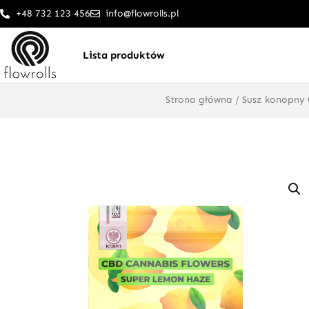
Przejdź
+48 732 123 456
info@flowrolls.pl
do
treści
Lista produktów
Strona główna
/
Susz konopny