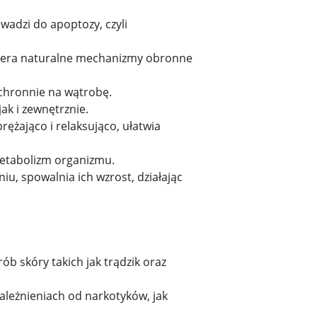
adzi do apoptozy, czyli
spiera naturalne mechanizmy obronne
ochronnie na wątrobę.
ak i zewnętrznie.
prężająco i relaksująco, ułatwia
metabolizm organizmu.
iu, spowalnia ich wzrost, działając
ób skóry takich jak trądzik oraz
leżnieniach od narkotyków, jak