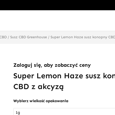
 CBD
/
Susz CBD Greenhouse
/ Super Lemon Haze susz konopny CBD
Zaloguj się, aby zobaczyć ceny
Super Lemon Haze susz ko
CBD z akcyzą
ilość
Wybierz wielkość opakowania
Super
Lemon