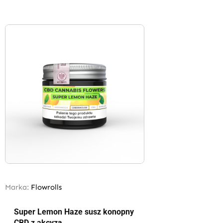
Marka:
Flowrolls
Super Lemon Haze susz konopny
CBD z akcyzą