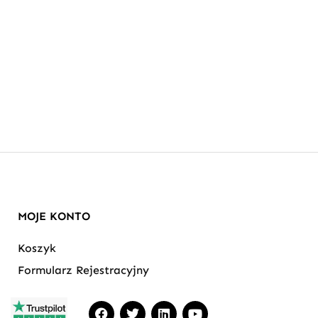
MOJE KONTO
Koszyk
Formularz Rejestracyjny
F
T
L
Y