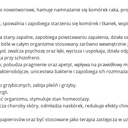
rki nowotworowe, hamuje namnażanie się komórek raka, prow
y, spowalnia i zapobiega starzeniu się komórek i tkanek, w
a stany zapalne, zapobiega powstawaniu zapalenia, działa 
uje bóle w całym organizmie stosowany zarówno wewnętrznie j
sł, zwalcza psychozę oraz lęki, wycisza i uspokaja, działa od
 przy schizofrenii.
y, pobudza pragnienie oraz apetyt, wpływa na prawidłowy 
akteriobójcze, unicestwia bakterie i zapobiega ich rozmnażan
grzybicznych, zabija pleśń i grzyby.
rgii.
ć organizmu, stymuluje stan homeostazy.
lcza choroby skóry, odmładza naskórek, redukuje efekty chor
apierosów oraz być stosowane jako terapia zastępcza w uza