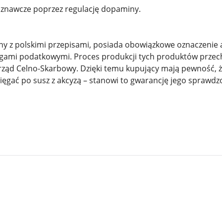
oznawcze poprzez regulację dopaminy.
dny z polskimi przepisami, posiada obowiązkowe oznaczeni
gami podatkowymi. Proces produkcji tych produktów przecho
ąd Celno-Skarbowy. Dzięki temu kupujący mają pewność, że
e sięgać po susz z akcyzą – stanowi to gwarancję jego spra