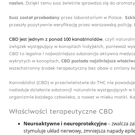
nasion.
Dzięki temu susz świetnie sprawdza się do aromaty
Susz został przebadany
przez laboratorium w Polsce.
Szkl
przeszły pozytywnie weryfikację przez warszawską policję. 
CBD jest jednym z ponad 100 kanabinoidów
, czyli natura
związek występujący w konopiach indyjskich, ponieważ wyst
CBD to legalna i najważniejsza substancja aktywna medycz
wykrytych w konopiach,
CBD posiada najsilniejsze właści
wszechstronny środek terapeutyczny bez obaw o zmiany ś
Kannabidiol (CBD) w przeciwieństwie do THC nie powoduje 
naśladuje działanie substancji naturalnie występujących 
organizmie każdego człowieka, a nawet w mleku matki. Kan
Właściwości terapeutyczne CBD
Neuroaktywne i neuroprotekcyjne
– zwalcza za
stymuluje układ nerwowy, zmniejsza napady epileps