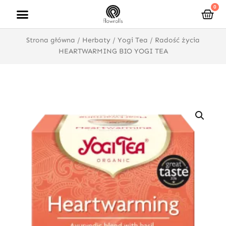
Przejdź
0
Wóz
do
treści
Strona główna
/
Herbaty
/
Yogi Tea
/ Radość życia
HEARTWARMING BIO YOGI TEA