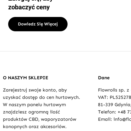
zobaczyć ceny
Dowiedz Się Więcej
O NASZYM SKLEPIE
Dane
Zarejestruj swoje konto, aby
Flowrolls sp. z
uzyskać dostęp do cen hurtowych.
VAT: PL52527
W naszym panelu hurtowym
81-339 Gdynia,
znajdziesz ogromną ilość
Telefon:
+48 7
produktów CBD, waporyzatorów
Email: info@flo
konopnych oraz akcesoriów.