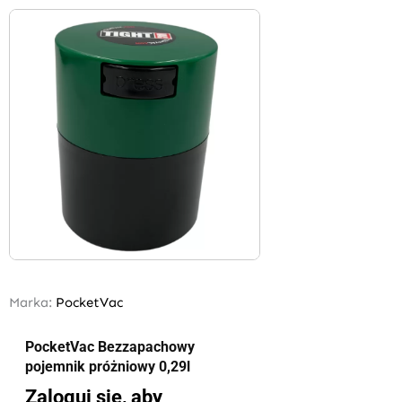
Marka:
PocketVac
PocketVac Bezzapachowy
pojemnik próżniowy 0,29l
Zaloguj się, aby