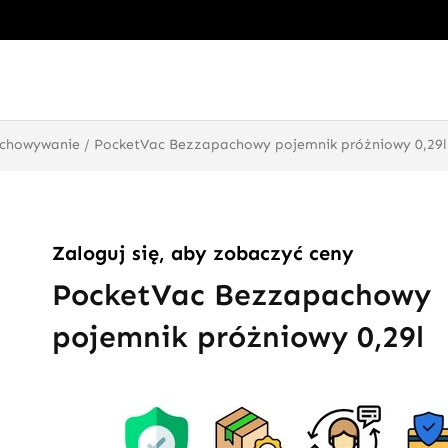
echowywanie
/ PocketVac Bezzapachowy pojemnik próżniowy 0,29l
Zaloguj się, aby zobaczyć ceny
PocketVac Bezzapachowy
pojemnik próżniowy 0,29l