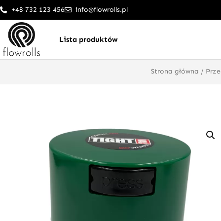
Przejdź
+48 732 123 456
info@flowrolls.pl
do
treści
Lista produktów
Strona główna
/
Prz