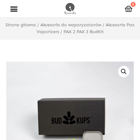
Przejdź
0
Wóz
do
treści
Strona główna
/
Akcesoria do waporyzatorów
/
Akcesoria Pax
Vaporizers
/ PAX 2 PAX 3 BudKit