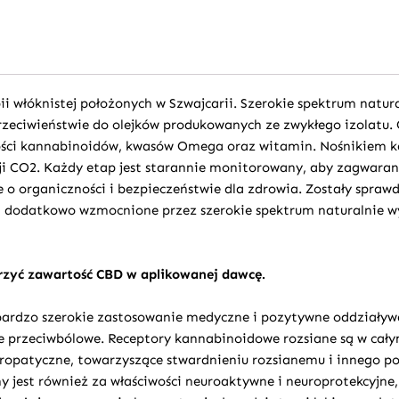
i włóknistej położonych w Szwajcarii. Szerokie spektrum natu
rzeciwieństwie do olejków produkowanych ze zwykłego izolatu. 
ości kannabinoidów, kwasów Omega oraz witamin. Nośnikiem ka
ji CO2. Każdy etap jest starannie monitorowany, aby zagwaran
ce o organiczności i bezpieczeństwie dla zdrowia. Zostały spra
est dodatkowo wzmocnione przez szerokie spektrum naturalnie 
zyć zawartość CBD w aplikowanej dawcę.
 bardzo szerokie zastosowanie medyczne i pozytywne oddziały
e przeciwbólowe. Receptory kannabinoidowe rozsiane są w cały
europatyczne, towarzyszące stwardnieniu rozsianemu i innego 
ny jest również za właściwości neuroaktywne i neuroprotekcyjne