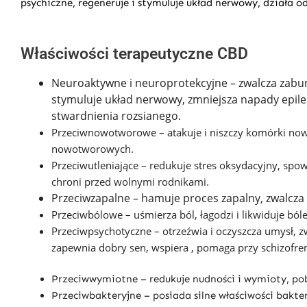
psychiczne, regeneruje i stymuluje układ nerwowy, działa od
Właściwości terapeutyczne CBD
Neuroaktywne i neuroprotekcyjne – zwalcza zabur
stymuluje układ nerwowy, zmniejsza napady epileps
stwardnienia rozsianego.
Przeciwnowotworowe – atakuje i niszczy komórki no
nowotworowych.
Przeciwutleniające – redukuje stres oksydacyjny, spo
chroni przed wolnymi rodnikami.
Przeciwzapalne – hamuje proces zapalny, zwalcza
Przeciwbólowe – uśmierza ból, łagodzi i likwiduje bó
Przeciwpsychotyczne – otrzeźwia i oczyszcza umysł, zwa
zapewnia dobry sen, wspiera , pomaga przy schizofren
Przeciwwymiotne – redukuje nudności i wymioty, p
Przeciwbakteryjne – posiada silne właściwości bakte