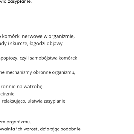
twia zasypianie.
je komórki nerwowe w organizmie,
dy i skurcze, łagodzi objawy
apoptozy, czyli samobójstwa komórek
uralne mechanizmy obronne organizmu,
hronnie na wątrobę.
ętrznie.
 relaksująco, ułatwia zasypianie i
izm organizmu.
owalnia ich wzrost, działając podobnie