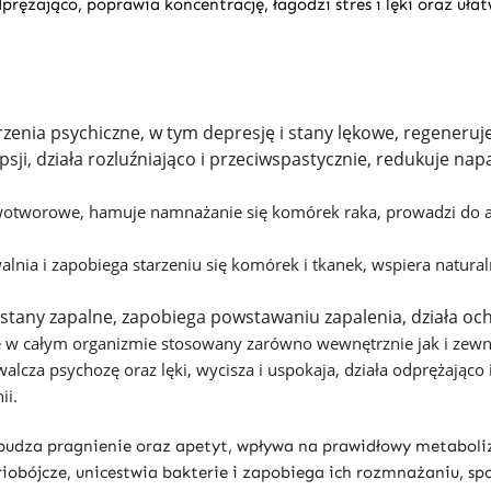
prężająco, poprawia koncentrację, łagodzi stres i lęki oraz uła
zenia psychiczne, w tym depresję i stany lękowe, regeneru
ji, działa rozluźniająco i przeciwspastycznie, redukuje napa
wotworowe, hamuje namnażanie się komórek raka, prowadzi do 
walnia i zapobiega starzeniu się komórek i tkanek, wspiera nat
 stany zapalne, zapobiega powstawaniu zapalenia, działa oc
le w całym organizmie stosowany zarówno wewnętrznie jak i zewn
lcza psychozę oraz lęki, wycisza i uspokaja, działa odprężająco i
ii.
obudza pragnienie oraz apetyt, wpływa na prawidłowy metabol
riobójcze, unicestwia bakterie i zapobiega ich rozmnażaniu, sp