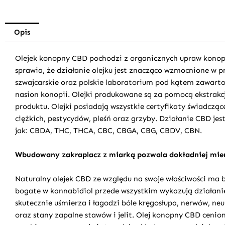
Opis
Olejek konopny CBD
pochodzi z organicznych upraw konopi
sprawia, że działanie olejku jest znacząco wzmocnione w p
szwajcarskie oraz polskie laboratorium pod kątem zawart
nasion konopii. Olejki produkowane są za pomocą ekstrakc
produktu. Olejki posiadają wszystkie certyfikaty świadczą
ciężkich, pestycydów, pleśń oraz grzyby. Działanie CBD j
jak: CBDA, THC, THCA, CBC, CBGA, CBG, CBDV, CBN.
Wbudowany zakraplacz z miarką pozwala dokładniej mier
Naturalny olejek CBD ze względu na swoje właściwości ma
bogate w kannabidiol przede wszystkim wykazują działani
skutecznie uśmierza i łagodzi bóle kręgosłupa, nerwów, n
oraz stany zapalne stawów i jelit. Olej konopny CBD cenio