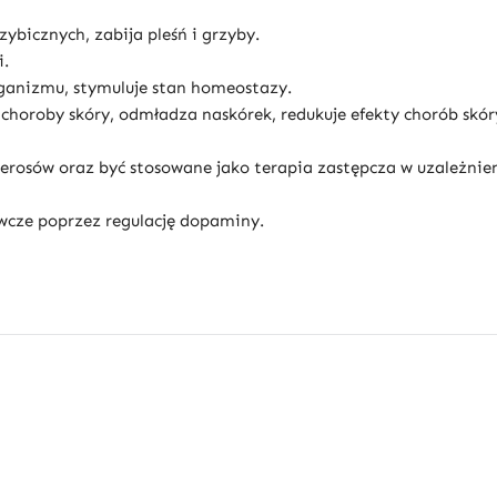
bicznych, zabija pleśń i grzyby.
i.
anizmu, stymuluje stan homeostazy.
choroby skóry, odmładza naskórek, redukuje efekty chorób skór
osów oraz być stosowane jako terapia zastępcza w uzależnien
wcze poprzez regulację dopaminy.