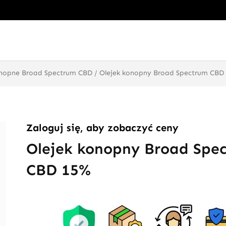
onopne Broad Spectrum CBD
/ Olejek konopny Broad Spectrum CBD
Zaloguj się, aby zobaczyć ceny
Olejek konopny Broad Spe
CBD 15%