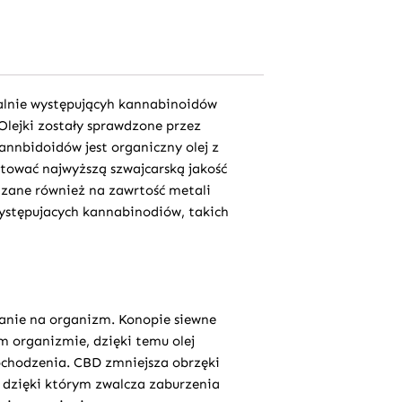
ralnie występującyh kannabinoidów
Olejki zostały sprawdzone przez
nnbidoidów jest organiczny olej z
tować najwyższą szwajcarską jakość
wdzane również na zawrtość metali
występujacych kannabinodiów, takich
wanie na organizm. Konopie siewne
m organizmie, dzięki temu olej
pochodzenia. CBD zmniejsza obrzęki
, dzięki którym zwalcza zaburzenia