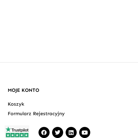
MOJE KONTO
Koszyk
Formularz Rejestracyjny
F
T
L
Y
a
w
i
o