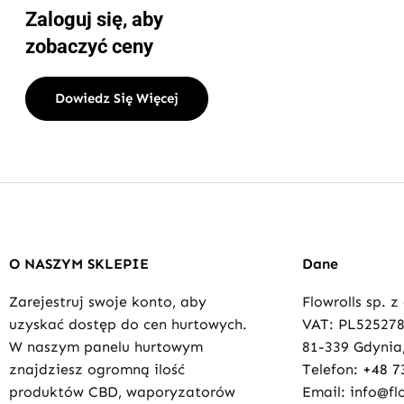
Zaloguj się, aby
zobaczyć ceny
Dowiedz Się Więcej
O NASZYM SKLEPIE
Dane
Zarejestruj swoje konto, aby
Flowrolls sp. z
uzyskać dostęp do cen hurtowych.
VAT: PL52527
W naszym panelu hurtowym
81-339 Gdynia,
znajdziesz ogromną ilość
Telefon:
+48 7
produktów CBD, waporyzatorów
Email: info@flo