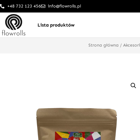
Przejdź
+48 732 123 456
info@flowrolls.pl
do
treści
Lista produktów
Strona główna
/
Akcesor