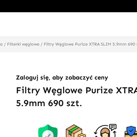
ia
/
Filterki węglowe
/ Filtry Węglowe Purize XTRA SLIM 5.9mm 690 
Zaloguj się, aby zobaczyć ceny
Filtry Węglowe Purize XTR
5.9mm 690 szt.