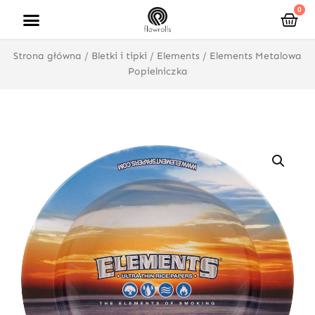
Przejdź
0
Wóz
do
treści
Strona główna
/
Bletki i tipki
/
Elements
/ Elements Metalowa
Popielniczka