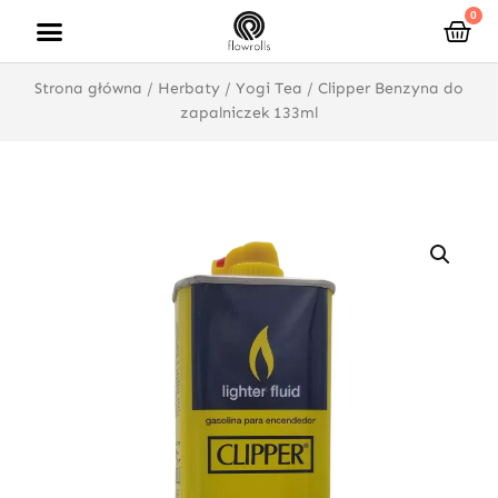
Przejdź
0
Wóz
do
treści
Strona główna
/
Herbaty
/
Yogi Tea
/ Clipper Benzyna do
zapalniczek 133ml