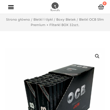
Przejdź
0
Wóz
do
treści
Strona główna
/
Bletki i tipki
/
Boxy Bletek
/ Bletki OCB Slim
Premium + Filterki BOX 32szt.