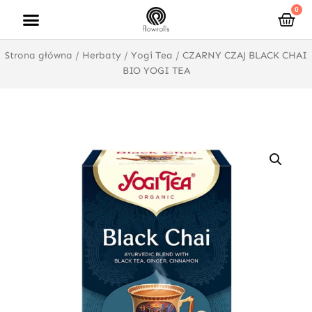
Przejdź
0
Wóz
do
treści
Strona główna
/
Herbaty
/
Yogi Tea
/ CZARNY CZAJ BLACK CHAI
BIO YOGI TEA