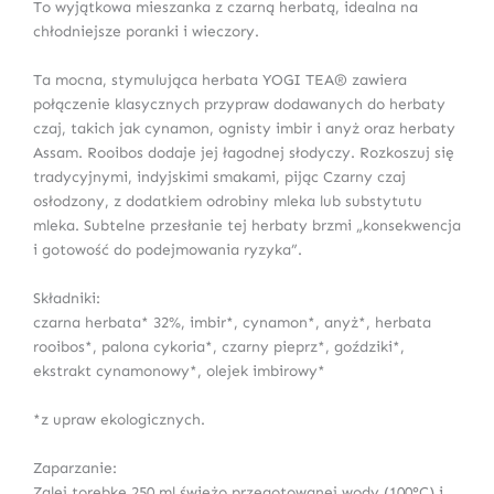
To wyjątkowa mieszanka z czarną herbatą, idealna na
chłodniejsze poranki i wieczory.
Ta mocna, stymulująca herbata YOGI TEA® zawiera
połączenie klasycznych przypraw dodawanych do herbaty
czaj, takich jak cynamon, ognisty imbir i anyż oraz herbaty
Assam. Rooibos dodaje jej łagodnej słodyczy. Rozkoszuj się
tradycyjnymi, indyjskimi smakami, pijąc Czarny czaj
osłodzony, z dodatkiem odrobiny mleka lub substytutu
mleka. Subtelne przesłanie tej herbaty brzmi „konsekwencja
i gotowość do podejmowania ryzyka”.
Składniki:
czarna herbata* 32%, imbir*, cynamon*, anyż*, herbata
rooibos*, palona cykoria*, czarny pieprz*, goździki*,
ekstrakt cynamonowy*, olejek imbirowy*
*z upraw ekologicznych.
Zaparzanie:
Zalej torebkę 250 ml świeżo przegotowanej wody (100°C) i