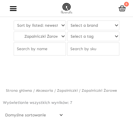
Przejdź
0
Wóz
do
treści
Strona główna
/
Akcesoria
/
Zapalniczki
/ Zapalniczki Żarowe
Wyświetlanie wszystkich wyników: 7